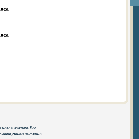
оса

оса

 использования. Все
ых материалов ложится