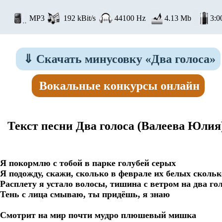
MP3
192 kBit/s
44100 Hz
4.13 Mb
3:0
⇓
Скачать минусовку «Два голоса»
Вокальные конкурсы онлайн
Текст песни Два голоса
(Валеева Юлия
Я покормлю с тобой в парке голубей серых

Я подожду, скажи, сколько в феврале их белых сколько
Расплету я устало волосы, тишина с ветром на два гол
Тень с лица смываю, ты придёшь, я знаю

Смотрит на мир почти мудро плюшевый мишка
