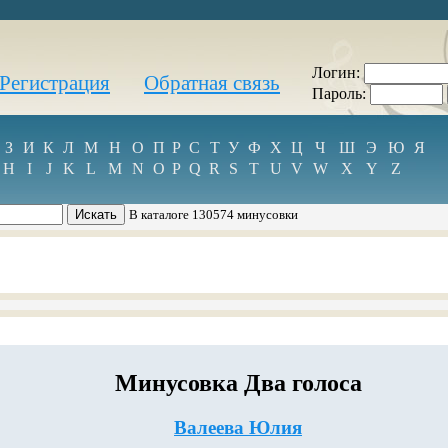
Логин:
Регистрация
Обратная связь
Пароль:
З
И
К
Л
М
Н
О
П
Р
С
Т
У
Ф
Х
Ц
Ч
Ш
Э
Ю
Я
H
I
J
K
L
M
N
O
P
Q
R
S
T
U
V
W
X
Y
Z
В каталоге 130574 минусовки
Минусовка Два голоса
Валеева Юлия