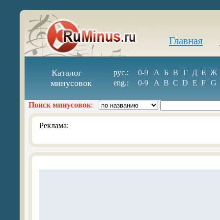
Главная
Каталог
рус.:
0-9
А
Б
В
Г
Д
Е
Ж
минусовок
eng.:
0-9
A
B
C
D
E
F
G
Поиск минусовок
:
Реклама: