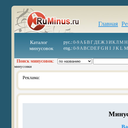
Главная
Ре
Каталог
рус.:
0-9
А
Б
В
Г
Д
Е
Ж
З
И
К
Л
М
Н
минусовок
eng.:
0-9
A
B
C
D
E
F
G
H
I
J
K
L
M
Поиск минусовок
:
минусовки
Реклама:
Минус
Ва