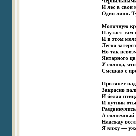
Чернильными 
И лес в свои
Один лишь Ту
Молочную кри
Плутает там п
И в этом мол
Легко затерят
Но так невозм
Янтарного цв
У солнца, что
Смешаю с про
Протянет над 
Закрасив пал
И белая птиц
И путник отыщ
Раздвинулись 
А солнечный 
Надежду вселя