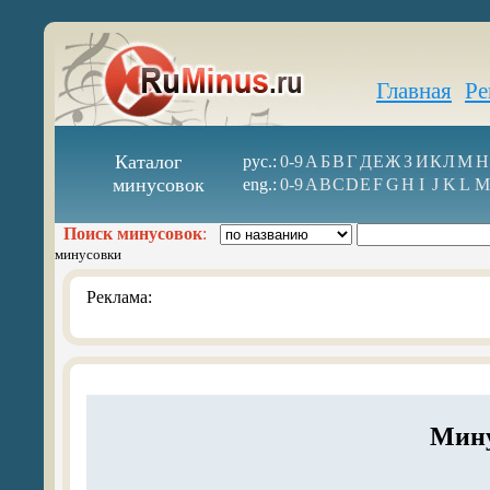
Главная
Ре
Каталог
рус.:
0-9
А
Б
В
Г
Д
Е
Ж
З
И
К
Л
М
Н
минусовок
eng.:
0-9
A
B
C
D
E
F
G
H
I
J
K
L
M
Поиск минусовок
:
минусовки
Реклама:
Мину