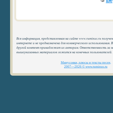
Ве
Вся информация, представленная на сайте www.ruminus.ru получе
интернете и не предназначена для коммерческого использования. 
другой контент принадлежат их авторам. Ответственность за н
вышеуказанных материалов ложится на конечных пользователей.
Минусовки, плюсы и тексты песен,
2007—2026 © www.ruminus.ru