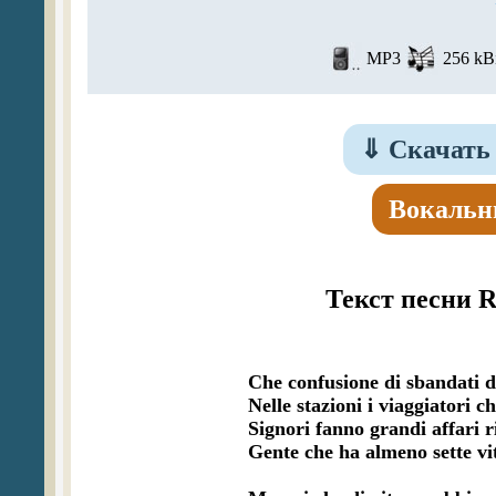
MP3
256 kBi
⇓
Скачать 
Вокальн
Текст песни R
Che confusione di sbandati d
Nelle stazioni i viaggiatori ch
Signori fanno grandi affari r
Gente che ha almeno sette vit