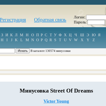
Логин:
Регистрация
Обратная связь
Пароль:
З
И
К
Л
М
Н
О
П
Р
С
Т
У
Ф
Х
Ц
Ч
Ш
Э
Ю
Я
H
I
J
K
L
M
N
O
P
Q
R
S
T
U
V
W
X
Y
Z
В каталоге 130574 минусовки
Минусовка Street Of Dreams
Victor Young