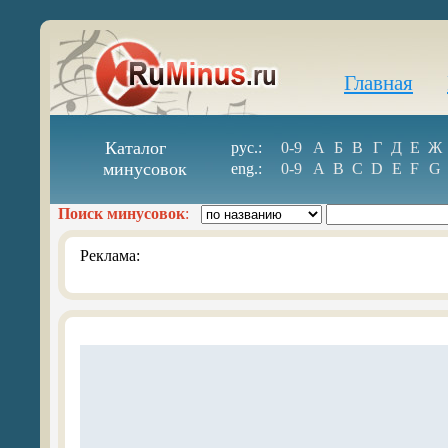
Главная
Каталог
рус.:
0-9
А
Б
В
Г
Д
Е
Ж
минусовок
eng.:
0-9
A
B
C
D
E
F
G
Поиск минусовок
:
Реклама: