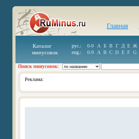
Главная
Каталог
рус.:
0-9
А
Б
В
Г
Д
Е
Ж
минусовок
eng.:
0-9
A
B
C
D
E
F
G
Поиск минусовок
:
Реклама: