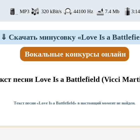
MP3
320 kBit/s
44100 Hz
7.4 Mb
3:14
⇓
Скачать минусовку «Love Is a Battlefie
Вокальные конкурсы онлайн
кст песни Love Is a Battlefield
(Vicci Mart
Текст песни «Love Is a Battlefield» в настоящий момент не найден.