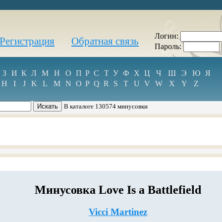
Логин:
Регистрация
Обратная связь
Пароль:
З
И
К
Л
М
Н
О
П
Р
С
Т
У
Ф
Х
Ц
Ч
Ш
Э
Ю
Я
H
I
J
K
L
M
N
O
P
Q
R
S
T
U
V
W
X
Y
Z
В каталоге 130574 минусовки
Минусовка Love Is a Battlefield
Vicci Martinez