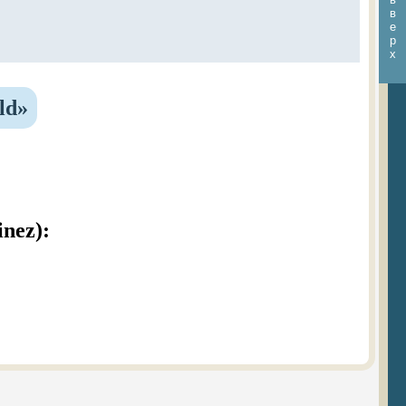
в
е
р
х
ld»
inez):