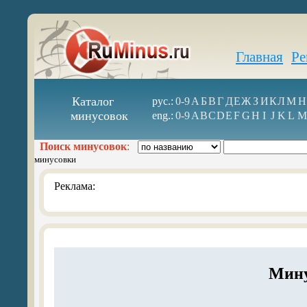
Главная
Ре
Каталог
рус.:
0-9
А
Б
В
Г
Д
Е
Ж
З
И
К
Л
М
Н
минусовок
eng.:
0-9
A
B
C
D
E
F
G
H
I
J
K
L
M
Поиск минусовок
:
минусовки
Реклама:
Мину