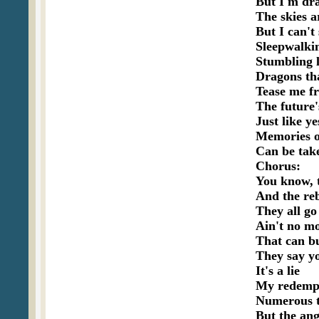
But I'm dra
The skies ar
But I can't 
Sleepwalkin
Stumbling li
Dragons tha
Tease me fr
The future'
Just like ye
Memories o
Can be tak
Chorus:

You know, t
And the reb
They all go 
Ain't no mo
That can bu
They say yo
It's a lie

My redempt
Numerous t
But the ange