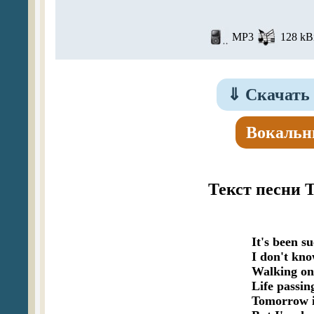
MP3
128 kBi
⇓
Скачать 
Вокальн
Текст песни T
It's been s
I don't kno
Walking on 
Life passin
Tomorrow is