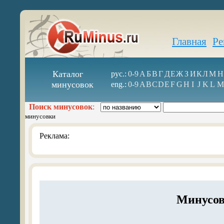
Главная
Ре
Каталог
рус.:
0-9
А
Б
В
Г
Д
Е
Ж
З
И
К
Л
М
Н
минусовок
eng.:
0-9
A
B
C
D
E
F
G
H
I
J
K
L
M
Поиск минусовок
:
минусовки
Реклама:
Минусов