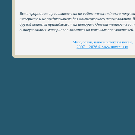
Вся информация, представленная на сайте www.ruminus.ru получе
интернете и не предназначена для коммерческого использования. 
другой контент принадлежат их авторам. Ответственность за н
вышеуказанных материалов ложится на конечных пользователей.
Минусовки, плюсы и тексты песен,
2007—2026 © www.ruminus.ru