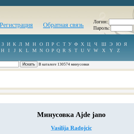
Логин:
Регистрация
Обратная связь
Пароль:
З
И
К
Л
М
Н
О
П
Р
С
Т
У
Ф
Х
Ц
Ч
Ш
Э
Ю
Я
H
I
J
K
L
M
N
O
P
Q
R
S
T
U
V
W
X
Y
Z
В каталоге 130574 минусовки
Минусовка Ajde jano
Vasilija Radojcic