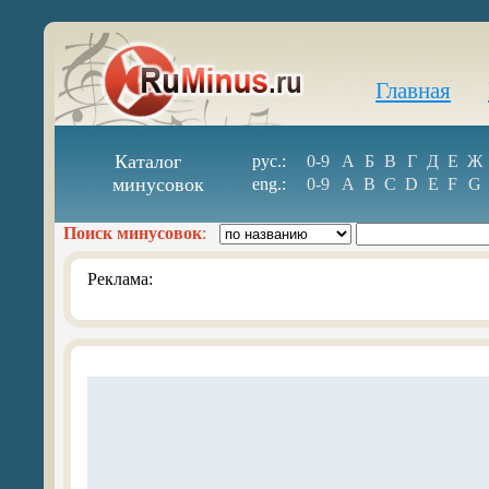
Главная
Каталог
рус.:
0-9
А
Б
В
Г
Д
Е
Ж
минусовок
eng.:
0-9
A
B
C
D
E
F
G
Поиск минусовок
:
Реклама: