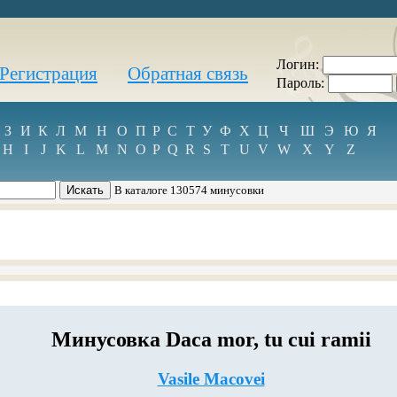
Логин:
Регистрация
Обратная связь
Пароль:
З
И
К
Л
М
Н
О
П
Р
С
Т
У
Ф
Х
Ц
Ч
Ш
Э
Ю
Я
H
I
J
K
L
M
N
O
P
Q
R
S
T
U
V
W
X
Y
Z
В каталоге 130574 минусовки
Минусовка Daca mor, tu cui ramii
Vasile Macovei