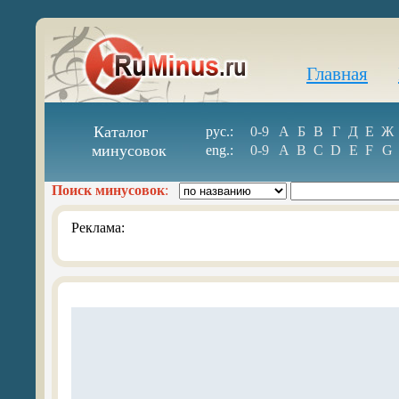
Главная
Каталог
рус.:
0-9
А
Б
В
Г
Д
Е
Ж
минусовок
eng.:
0-9
A
B
C
D
E
F
G
Поиск минусовок
:
Реклама: