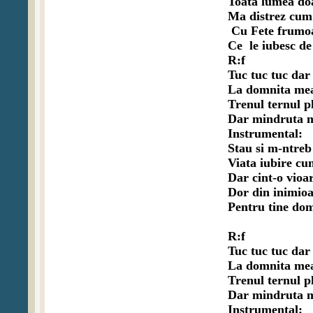
Toata lumea do
Ma distrez cum
 Cu Fete frumoa
Ce  le iubesc de
R:f

Tuc tuc tuc dar
La domnita mea
Trenul ternul pl
Dar mindruta ma 
Instrumental:

Stau si m-ntreb 
Viata iubire cum
Dar cint-o vioar
Dor din inimioa
Pentru tine dom
R:f

Tuc tuc tuc dar
La domnita mea
Trenul ternul pl
Dar mindruta ma 
Instrumental:
