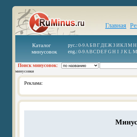
Главная
Ре
Каталог
рус.:
0-9
А
Б
В
Г
Д
Е
Ж
З
И
К
Л
М
Н
минусовок
eng.:
0-9
A
B
C
D
E
F
G
H
I
J
K
L
M
Поиск минусовок
:
минусовки
Реклама:
Минусо