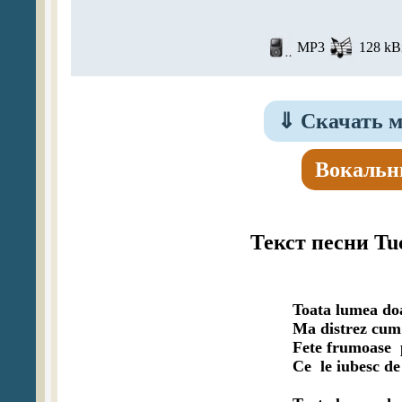
MP3
128 kBi
⇓
Скачать ми
Вокальн
Текст песни Tuc
Toata lumea do
Ma distrez cum 
Fete frumoase  
Ce  le iubesc de