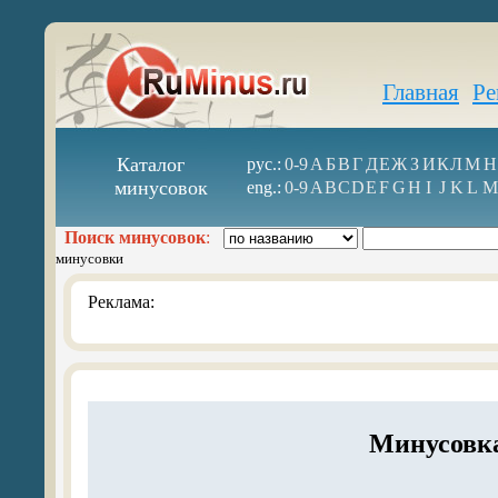
Главная
Ре
Каталог
рус.:
0-9
А
Б
В
Г
Д
Е
Ж
З
И
К
Л
М
Н
минусовок
eng.:
0-9
A
B
C
D
E
F
G
H
I
J
K
L
M
Поиск минусовок
:
минусовки
Реклама:
Минусовка 