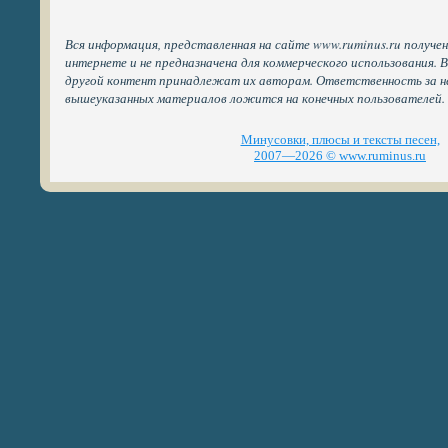
Вся информация, представленная на сайте www.ruminus.ru получе
интернете и не предназначена для коммерческого использования. 
другой контент принадлежат их авторам. Ответственность за н
вышеуказанных материалов ложится на конечных пользователей.
Минусовки, плюсы и тексты песен,
2007—2026 © www.ruminus.ru