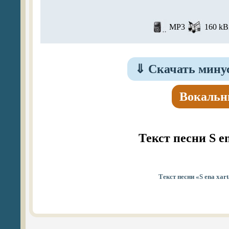
MP3
160 kBi
⇓
Скачать минусо
Вокальн
Текст песни S en
Текст песни «S ena xar