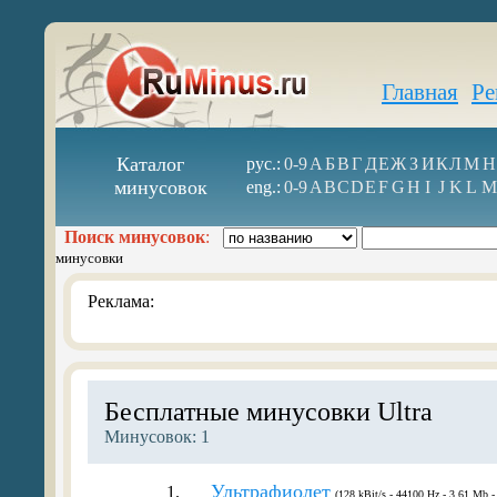
Главная
Ре
Каталог
рус.:
0-9
А
Б
В
Г
Д
Е
Ж
З
И
К
Л
М
Н
минусовок
eng.:
0-9
A
B
C
D
E
F
G
H
I
J
K
L
M
Поиск минусовок
:
минусовки
Реклама:
Бесплатные минусовки Ultra
Минусовок: 1
Ультрафиолет
1.
(128 kBit/s - 44100 Hz - 3.61 Mb -