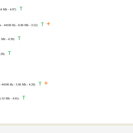
T
54 Mb - 4:07)
+
T
s - 44100 Hz - 8.86 Mb - 3:52)
T
4 Mb - 4:39)
T
:28)
+
T
 - 44100 Hz - 3.06 Mb - 4:20)
T
5.53 Mb - 4:01)