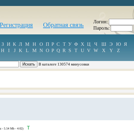
Логин:
Регистрация
Обратная связь
Пароль:
З
И
К
Л
М
Н
О
П
Р
С
Т
У
Ф
Х
Ц
Ч
Ш
Э
Ю
Я
H
I
J
K
L
M
N
O
P
Q
R
S
T
U
V
W
X
Y
Z
В каталоге 130574 минусовки
T
z - 5.54 Mb - 4:02)