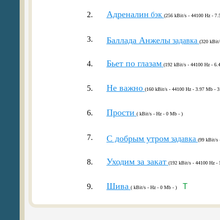
Адреналин
2.
бэк
(256 kBit/s - 44100 Hz - 7.
3.
Баллада Анжелы
задавка
(320 kBit/
Бьет по глазам
4.
(192 kBit/s - 44100 Hz - 6.
Не важно
5.
(160 kBit/s - 44100 Hz - 3.97 Mb - 3
Прости
6.
( kBit/s - Hz - 0 Mb - )
7.
С добрым утром
задавка
(99 kBit/s
Уходим за закат
8.
(192 kBit/s - 44100 Hz - 
Шива
9.
T
( kBit/s - Hz - 0 Mb - )