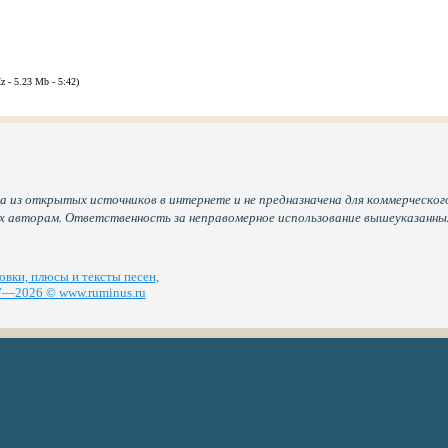
z - 5.23 Mb - 5:42)
а из открытых источников в интернете и не предназначена для коммерческого
их авторам. Ответственность за неправомерное использование вышеуказанн
вки, плюсы и тексты песен,
—2026 © www.ruminus.ru