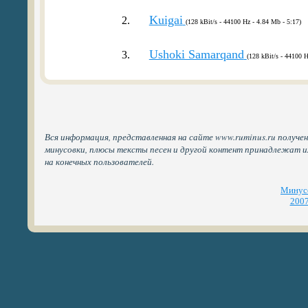
Kuigai
2.
(128 kBit/s - 44100 Hz - 4.84 Mb - 5:17)
Ushoki Samarqand
3.
(128 kBit/s - 44100 H
Вся информация, представленная на сайте www.ruminus.ru получен
минусовки, плюсы тексты песен и другой контент принадлежат 
на конечных пользователей.
Минусо
2007