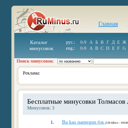
Главная
Каталог
рус.:
0-9
А
Б
В
Г
Д
Е
Ж
минусовок
eng.:
0-9
A
B
C
D
E
F
G
Поиск минусовок
:
Реклама:
Бесплатные минусовки Толмасов
Минусовок: 3
Ba kas namegun
1.
бэк
(128 kBit/s - 44100