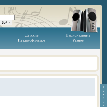
Детские
Национальные
Из кинофильмов
Разное
↑
в
в
е
р
х