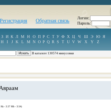
Логин:
Регистрация
Обратная связь
Пароль:
З
И
К
Л
М
Н
О
П
Р
С
Т
У
Ф
Х
Ц
Ч
Ш
Э
Ю
Я
H
I
J
K
L
M
N
O
P
Q
R
S
T
U
V
W
X
Y
Z
В каталоге 130574 минусовки
 Авраам
 Hz - 3.57 Mb - 3:54)