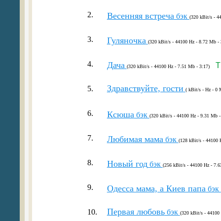
2.
Весенняя встреча
бэк
(320 kBit/s - 4
3.
Гуляночка
(320 kBit/s - 44100 Hz - 8.72 Mb - 
4.
Дача
T
(320 kBit/s - 44100 Hz - 7.51 Mb - 3:17)
Здравствуйте, гости
5.
( kBit/s - Hz - 0 
6.
Ксюша
бэк
(320 kBit/s - 44100 Hz - 9.31 Mb -
7.
Любимая мама
бэк
(128 kBit/s - 44100 
8.
Новый год
бэк
(256 kBit/s - 44100 Hz - 7.6
9.
Одесса мама, а Киев папа
бэк
Первая любовь
10.
бэк
(320 kBit/s - 44100