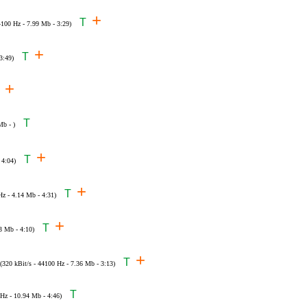
+
T
4100 Hz - 7.99 Mb - 3:29)
+
T
3:49)
+
T
Mb - )
+
T
 4:04)
+
T
Hz - 4.14 Mb - 4:31)
+
T
3 Mb - 4:10)
+
T
(320 kBit/s - 44100 Hz - 7.36 Mb - 3:13)
T
 Hz - 10.94 Mb - 4:46)