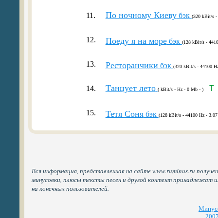
По ночному Киеву
11.
бэк
(320 kBit/s 
12.
Поеду я на море
бэк
(128 kBit/s - 441
13.
Ресторанчики
бэк
(320 kBit/s - 44100 H
Танцует лето
14.
T
( kBit/s - Hz - 0 Mb - )
15.
Тетя Соня
бэк
(128 kBit/s - 44100 Hz - 3.07
Вся информация, представленная на сайте www.ruminus.ru получен
минусовки, плюсы тексты песен и другой контент принадлежат 
на конечных пользователей.
Минусо
2007