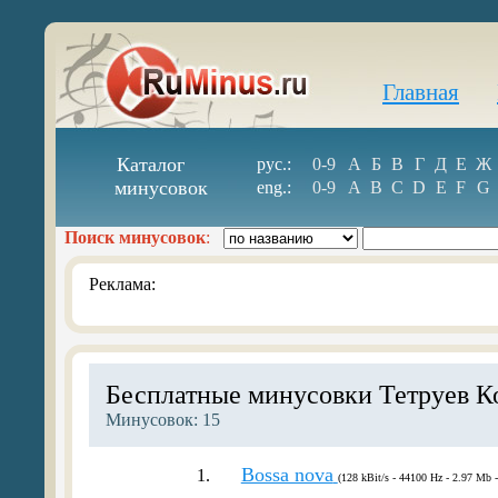
Главная
Каталог
рус.:
0-9
А
Б
В
Г
Д
Е
Ж
минусовок
eng.:
0-9
A
B
C
D
E
F
G
Поиск минусовок
:
Реклама:
Бесплатные минусовки Тетруев К
Минусовок: 15
Bossa nova
1.
(128 kBit/s - 44100 Hz - 2.97 Mb -