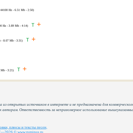
- 44100 Hz - 6.51 Mb - 2:50)
+
T
00 Hz - 3.89 Mb - 4:14)
+
T
z - 8.07 Mb - 3:31)
+
T
 Mb - 3:21)
а из открытых источников в интернете и не предназначена для коммерческого
их авторам. Ответственность за неправомерное использование вышеуказанн
вки, плюсы и тексты песен,
—2026 © www.ruminus.ru