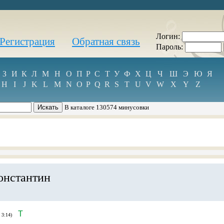
Логин:
Регистрация
Обратная связь
Пароль:
З
И
К
Л
М
Н
О
П
Р
С
Т
У
Ф
Х
Ц
Ч
Ш
Э
Ю
Я
H
I
J
K
L
M
N
O
P
Q
R
S
T
U
V
W
X
Y
Z
В каталоге 130574 минусовки
онстантин
T
 3:14)