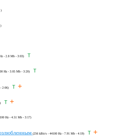
 )
)
T
Hz - 2.8 Mb - 3:03)
T
100 Hz - 3.05 Mb - 3:20)
+
T
- 2:06)
+
T
)
4100 Hz - 4.51 Mb - 3:17)
+
возлюбленным
T
(256 kBit/s - 44100 Hz - 7.91 Mb - 4:19)