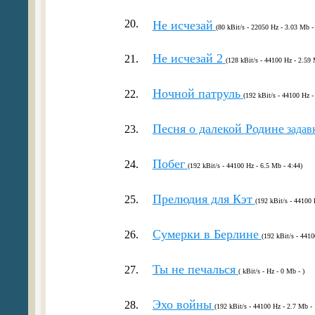
20.
Не исчезай
(80 kBit/s - 22050 Hz - 3.03 Mb -
Не исчезай 2
21.
(128 kBit/s - 44100 Hz - 2.59 
Ночной патруль
22.
(192 kBit/s - 44100 Hz -
Песня о далекой Родине
23.
задав
Побег
24.
(192 kBit/s - 44100 Hz - 6.5 Mb - 4:44)
Прелюдия для Кэт
25.
(192 kBit/s - 44100 
Сумерки в Берлине
26.
(192 kBit/s - 4410
Ты не печалься
27.
( kBit/s - Hz - 0 Mb - )
Эхо войны
28.
(192 kBit/s - 44100 Hz - 2.7 Mb - 