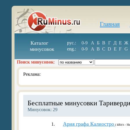
Главная
Каталог
рус.:
0-9
А
Б
В
Г
Д
Е
Ж
минусовок
eng.:
0-9
A
B
C
D
E
F
G
Поиск минусовок
:
Реклама:
Бесплатные минусовки Тариверд
Минусовок: 29
Ария графа Калиостро
1.
( kBit/s - Hz