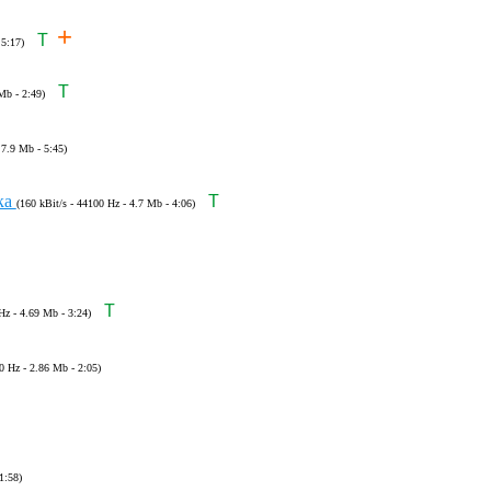
+
T
 5:17)
T
Mb - 2:49)
 7.9 Mb - 5:45)
ка
T
(160 kBit/s - 44100 Hz - 4.7 Mb - 4:06)
T
Hz - 4.69 Mb - 3:24)
0 Hz - 2.86 Mb - 2:05)
1:58)