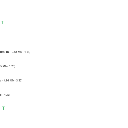
T
44100 Hz - 5.83 Mb - 4:15)
05 Mb - 1:29)
z - 4.86 Mb - 3:32)
b - 4:22)
T