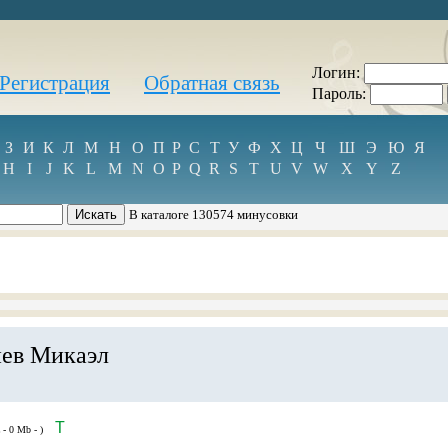
Логин:
Регистрация
Обратная связь
Пароль:
З
И
К
Л
М
Н
О
П
Р
С
Т
У
Ф
Х
Ц
Ч
Ш
Э
Ю
Я
H
I
J
K
L
M
N
O
P
Q
R
S
T
U
V
W
X
Y
Z
В каталоге 130574 минусовки
иев Микаэл
T
 - 0 Mb - )