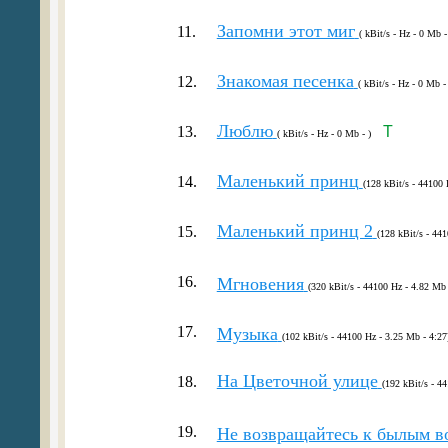
Запомни этот миг
11.
( kBit/s - Hz - 0 Mb -
Знакомая песенка
12.
( kBit/s - Hz - 0 Mb - 
Люблю
13.
T
( kBit/s - Hz - 0 Mb - )
Маленький принц
14.
(128 kBit/s - 44100 
Маленький принц 2
15.
(128 kBit/s - 44
16.
Мгновения
(320 kBit/s - 44100 Hz - 4.82 Mb 
17.
Музыка
(102 kBit/s - 44100 Hz - 3.25 Mb - 4:27
На Цветочной улице
18.
(192 kBit/s - 4
19.
Не возвращайтесь к былым 