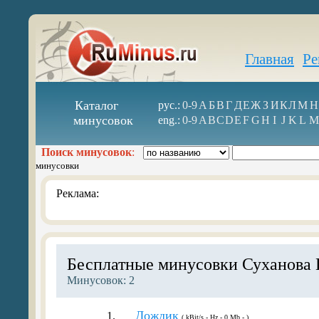
Главная
Ре
Каталог
рус.:
0-9
А
Б
В
Г
Д
Е
Ж
З
И
К
Л
М
Н
минусовок
eng.:
0-9
A
B
C
D
E
F
G
H
I
J
K
L
M
Поиск минусовок
:
минусовки
Реклама:
Бесплатные минусовки Суханова
Минусовок: 2
Дождик
1.
( kBit/s - Hz - 0 Mb - )