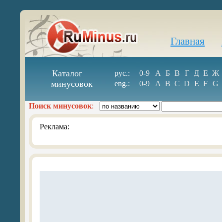
Главная
Каталог
рус.:
0-9
А
Б
В
Г
Д
Е
Ж
минусовок
eng.:
0-9
A
B
C
D
E
F
G
Поиск минусовок
:
Реклама: