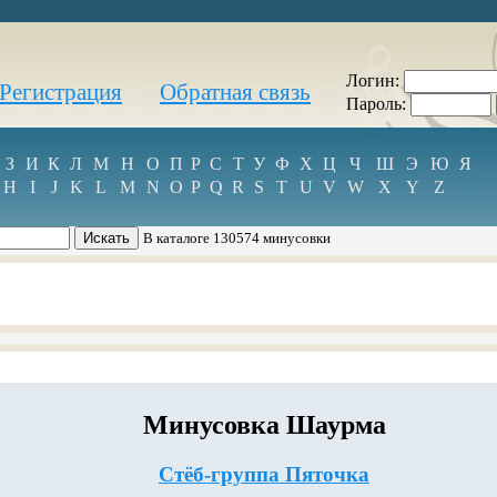
Логин:
Регистрация
Обратная связь
Пароль:
З
И
К
Л
М
Н
О
П
Р
С
Т
У
Ф
Х
Ц
Ч
Ш
Э
Ю
Я
H
I
J
K
L
M
N
O
P
Q
R
S
T
U
V
W
X
Y
Z
В каталоге 130574 минусовки
Минусовка Шаурма
Стёб-группа Пяточка