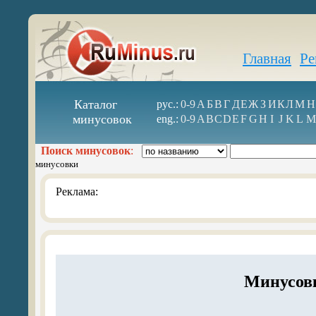
Главная
Ре
Каталог
рус.:
0-9
А
Б
В
Г
Д
Е
Ж
З
И
К
Л
М
Н
минусовок
eng.:
0-9
A
B
C
D
E
F
G
H
I
J
K
L
M
Поиск минусовок
:
минусовки
Реклама:
Минусовк