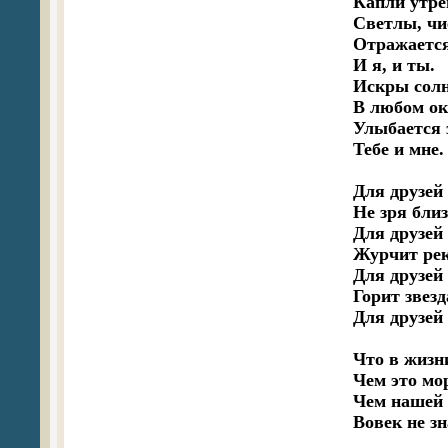
Капли утре
Светлы, чи
Отражается
И я, и ты.

Искры солн
В любом окн
Улыбается з
Тебе и мне.

Для друзей
Не зря близ
Для друзей
Журчит рек
Для друзей 
Горит звезда
Для друзей 
Что в жизн
Чем это мо
Чем нашей 
Вовек не з