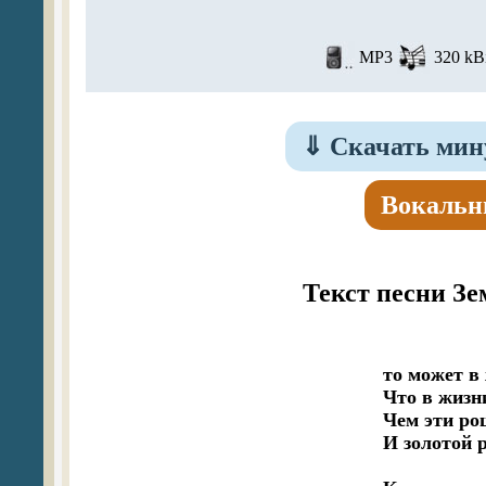
MP3
320 kBi
⇓
Скачать мину
Вокальн
Текст песни Зе
то может в
Что в жизн
Чем эти ро
И золотой р