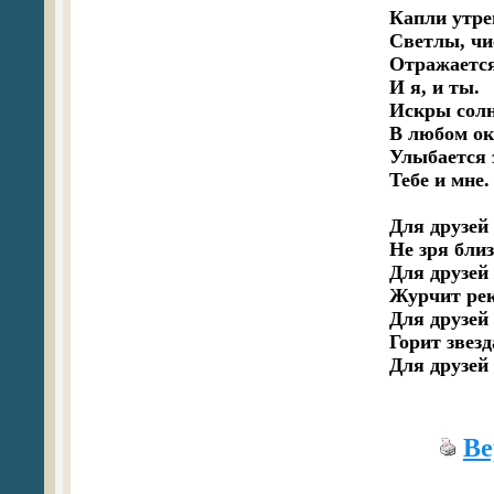
Капли утре
Светлы, чи
Отражается
И я, и ты.

Искры солн
В любом окн
Улыбается з
Тебе и мне.

Для друзей
Не зря близ
Для друзей
Журчит рек
Для друзей 
Горит звезда
Для друзей 
Ве