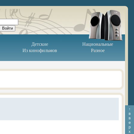
Детские
Национальные
Из кинофильмов
Разное
↑
в
в
е
р
х