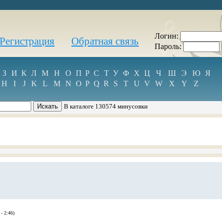
Логин:
Регистрация
Обратная связь
Пароль:
З
И
К
Л
М
Н
О
П
Р
С
Т
У
Ф
Х
Ц
Ч
Ш
Э
Ю
Я
H
I
J
K
L
M
N
O
P
Q
R
S
T
U
V
W
X
Y
Z
В каталоге 130574 минусовки
- 2:46)