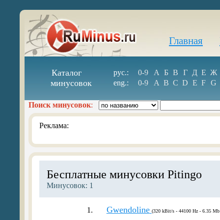
Главная
Каталог
рус.:
0-9
А
Б
В
Г
Д
Е
Ж
минусовок
eng.:
0-9
A
B
C
D
E
F
G
Поиск минусовок
:
Реклама:
Бесплатные минусовки Pitingo
Минусовок: 1
Gwendoline
1.
(320 kBit/s - 44100 Hz - 6.35 Mb 