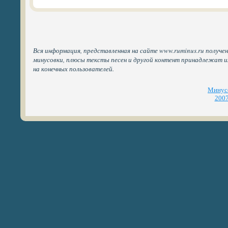
Вся информация, представленная на сайте www.ruminus.ru получен
минусовки, плюсы тексты песен и другой контент принадлежат 
на конечных пользователей.
Минусо
2007