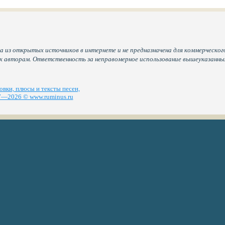
а из открытых источников в интернете и не предназначена для коммерческого
их авторам. Ответственность за неправомерное использование вышеуказанн
вки, плюсы и тексты песен,
—2026 © www.ruminus.ru