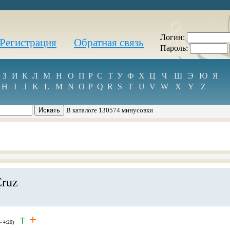
Логин:
Регистрация
Обратная связь
Пароль:
З
И
К
Л
М
Н
О
П
Р
С
Т
У
Ф
Х
Ц
Ч
Ш
Э
Ю
Я
H
I
J
K
L
M
N
O
P
Q
R
S
T
U
V
W
X
Y
Z
В каталоге 130574 минусовки
Cruz
+
T
- 4:20)