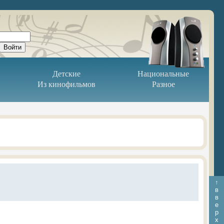
Детские
Национальные
Из кинофильмов
Разное
↑
в
в
е
р
х