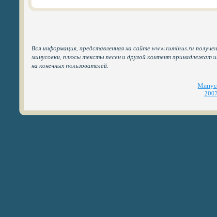
Вся информация, представленная на сайте www.ruminus.ru получен
минусовки, плюсы тексты песен и другой контент принадлежат 
на конечных пользователей.
Минусо
2007