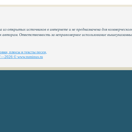
а из открытых источников в интернете и не предназначена для коммерческого
их авторам. Ответственность за неправомерное использование вышеуказанн
вки, плюсы и тексты песен,
—2026 © www.ruminus.ru