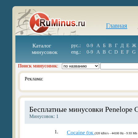
Главная
Каталог
рус.:
0-9
А
Б
В
Г
Д
Е
Ж
минусовок
eng.:
0-9
A
B
C
D
E
F
G
Поиск минусовок
:
Реклама:
Бесплатные минусовки Penelope 
Минусовок: 1
1.
Cocaine
бэк
(320 kBit/s - 44100 Hz - 9.93 Mb 