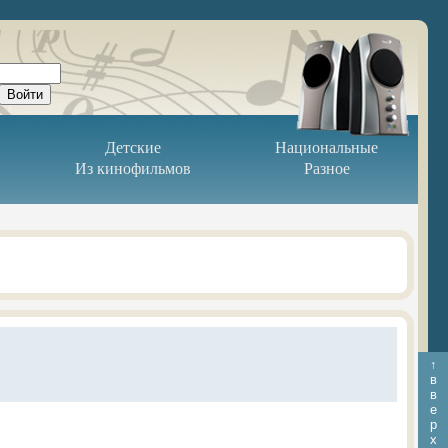
Детские
Национальные
Из кинофильмов
Разное
↑
в
в
е
р
х