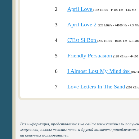
April Love
2.
(192 kBit/s - 44100 Hz - 4.15 Mb - 
April Love 2
3.
(229 kBit/s - 44100 Hz - 4.3 Mb
C'Est Si Bon
4.
(256 kBit/s - 48000 Hz - 5.3 Mb 
Friendly Persuasion
5.
(128 kBit/s - 44100
I Almost Lost My Mind
6.
бэк
(192 k
Love Letters In The Sand
7.
(256 kBit
Вся информация, представленная на сайте www.ruminus.ru получен
минусовки, плюсы тексты песен и другой контент принадлежат 
на конечных пользователей.