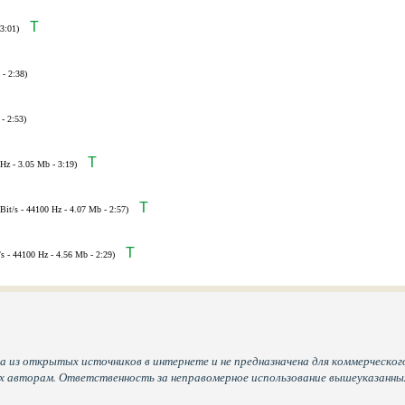
T
3:01)
 - 2:38)
- 2:53)
T
 Hz - 3.05 Mb - 3:19)
T
Bit/s - 44100 Hz - 4.07 Mb - 2:57)
T
/s - 44100 Hz - 4.56 Mb - 2:29)
а из открытых источников в интернете и не предназначена для коммерческого
их авторам. Ответственность за неправомерное использование вышеуказанн