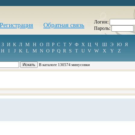
Логин:
Регистрация
Обратная связь
Пароль:
З
И
К
Л
М
Н
О
П
Р
С
Т
У
Ф
Х
Ц
Ч
Ш
Э
Ю
Я
H
I
J
K
L
M
N
O
P
Q
R
S
T
U
V
W
X
Y
Z
В каталоге 130574 минусовки