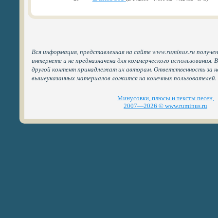
Вся информация, представленная на сайте www.ruminus.ru получе
интернете и не предназначена для коммерческого использования. 
другой контент принадлежат их авторам. Ответственность за н
вышеуказанных материалов ложится на конечных пользователей.
Минусовки, плюсы и тексты песен,
2007—2026 © www.ruminus.ru