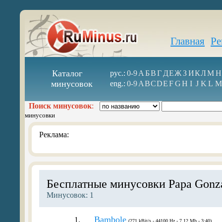
Главная
Ре
Каталог
рус.:
0-9
А
Б
В
Г
Д
Е
Ж
З
И
К
Л
М
Н
минусовок
eng.:
0-9
A
B
C
D
E
F
G
H
I
J
K
L
M
Поиск минусовок
:
минусовки
Реклама:
Бесплатные минусовки Papa Gonz
Минусовок: 1
Bambole
1.
(271 kBit/s - 44100 Hz - 7.12 Mb - 3:40)