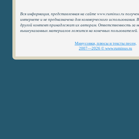
Вся информация, представленная на сайте www.ruminus.ru получе
интернете и не предназначена для коммерческого использования. 
другой контент принадлежат их авторам. Ответственность за н
вышеуказанных материалов ложится на конечных пользователей.
Минусовки, плюсы и тексты песен,
2007—2026 © www.ruminus.ru