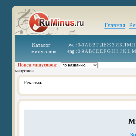
Главная
Ре
Каталог
рус.:
0-9
А
Б
В
Г
Д
Е
Ж
З
И
К
Л
М
Н
минусовок
eng.:
0-9
A
B
C
D
E
F
G
H
I
J
K
L
M
Поиск минусовок
:
минусовки
Реклама:
М
З