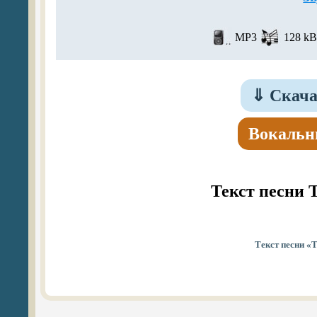
MP3
128 kBi
⇓
Скача
Вокальн
Текст песни 
Текст песни «