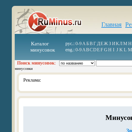
Главная
Ре
Каталог
рус.:
0-9
А
Б
В
Г
Д
Е
Ж
З
И
К
Л
М
Н
минусовок
eng.:
0-9
A
B
C
D
E
F
G
H
I
J
K
L
M
Поиск минусовок
:
минусовки
Реклама:
Минусо
З