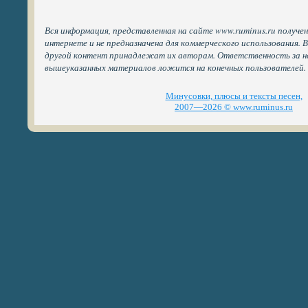
Вся информация, представленная на сайте www.ruminus.ru получе
интернете и не предназначена для коммерческого использования. 
другой контент принадлежат их авторам. Ответственность за н
вышеуказанных материалов ложится на конечных пользователей.
Минусовки, плюсы и тексты песен,
2007—2026 © www.ruminus.ru