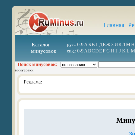
Главная
Ре
Каталог
рус.:
0-9
А
Б
В
Г
Д
Е
Ж
З
И
К
Л
М
Н
минусовок
eng.:
0-9
A
B
C
D
E
F
G
H
I
J
K
L
M
Поиск минусовок
:
минусовки
Реклама:
Мину
З