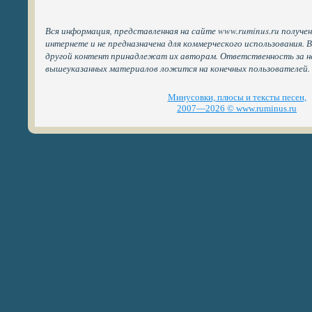
Вся информация, представленная на сайте www.ruminus.ru получе
интернете и не предназначена для коммерческого использования. 
другой контент принадлежат их авторам. Ответственность за н
вышеуказанных материалов ложится на конечных пользователей.
Минусовки, плюсы и тексты песен,
2007—2026 © www.ruminus.ru