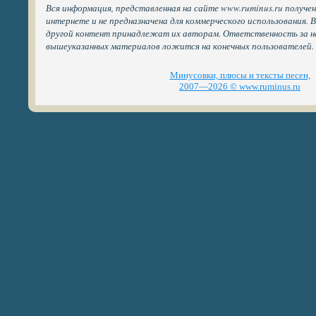
Вся информация, представленная на сайте www.ruminus.ru получе
интернете и не предназначена для коммерческого использования. 
другой контент принадлежат их авторам. Ответственность за н
вышеуказанных материалов ложится на конечных пользователей.
Минусовки, плюсы и тексты песен,
2007—2026 © www.ruminus.ru