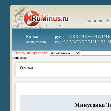
Главная
Ре
Каталог
рус.:
0-9
А
Б
В
Г
Д
Е
Ж
З
И
К
Л
М
Н
минусовок
eng.:
0-9
A
B
C
D
E
F
G
H
I
J
K
L
M
Поиск минусовок
:
минусовки
Реклама:
Минусовка Та