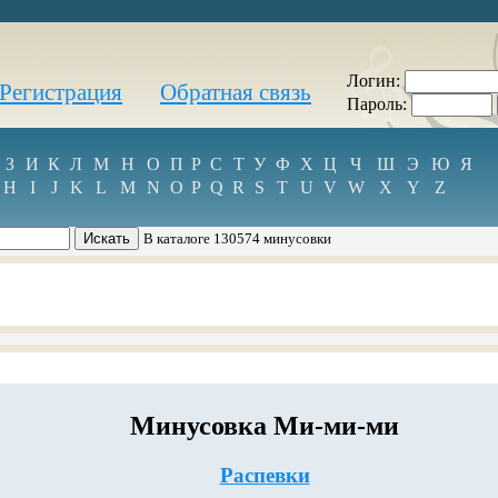
Логин:
Регистрация
Обратная связь
Пароль:
З
И
К
Л
М
Н
О
П
Р
С
Т
У
Ф
Х
Ц
Ч
Ш
Э
Ю
Я
H
I
J
K
L
M
N
O
P
Q
R
S
T
U
V
W
X
Y
Z
В каталоге 130574 минусовки
Минусовка Ми-ми-ми
Распевки