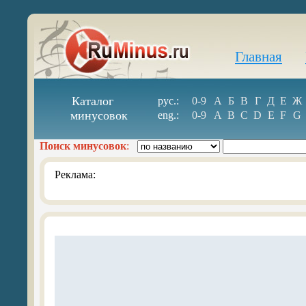
Главная
Каталог
рус.:
0-9
А
Б
В
Г
Д
Е
Ж
минусовок
eng.:
0-9
A
B
C
D
E
F
G
Поиск минусовок
:
Реклама: