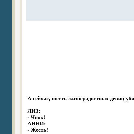
А сейчас, шесть жизнерадостных девиц-уб
ЛИЗ:

- Чпок!

АННИ:

- Жесть!
