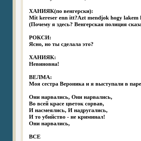
ХАНИЯК(по венгерски):

Mit kereser enn itt?Azt mendjok hogy lakem 
(Почему я здесь? Венгерская полиция сказал
РОКСИ:

Ясно, но ты сделала это?

ХАНИЯК:

Невиновна!

ВЕЛМА:

Моя сестра Вероника и я выступали в паре
Они нарвались, Они нарвались,

Во всей красе цветок сорвав,

И насмеялись, И надругались,

И то убийство - не криминал!

Они нарвались,

ВСЕ
