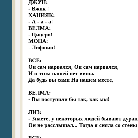
ДЖУН:

- Вжик !

ХАНИЯК:

- А - а - а!

ВЕЛМА:

- Цицеро!

МОНА:

- Лифшиц!

ВСЕ:

Он сам нарвался, Он сам нарвался,

И в этом нашей нет вины.

Да будь вы сами На нашем месте,

ВЕЛМА:

- Вы поступили бы так, как мы!

ЛИЗ:

- Знаете, у некоторых людей бывают дурацк
Он не расслышал... Тогда я сняла со стены