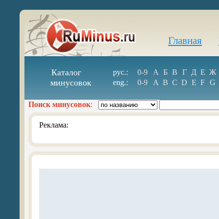
Главная
Каталог
рус.:
0-9
А
Б
В
Г
Д
Е
Ж
минусовок
eng.:
0-9
A
B
C
D
E
F
G
Поиск минусовок
:
Реклама: