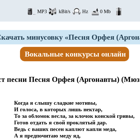
MP3
kBit/s
Hz
0 Mb
качать минусовку «Песня Орфея (Аргон
Вокальные конкурсы онлайн
ст песни Песня Орфея (Аргонавты)
(Мюз
Когда я слышу сладкие мотивы,

И голоса, в которых лишь нектар,

То за обломок весла, за клочок конской гривы,

Готов отдать я свой проклятый дар.

Ведь с ваших песен каплют капли меда,

А я предпочитаю меду яд,
