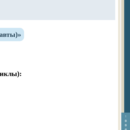
авты)»
иклы):
↑
в
в
е