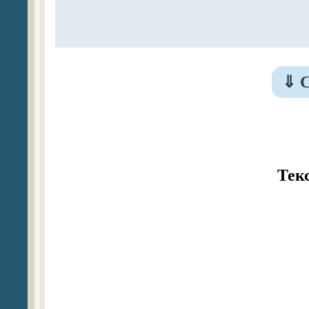
⇓
С
Тек