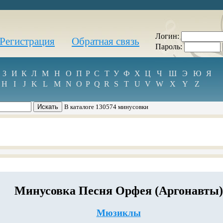
Логин:
Регистрация
Обратная связь
Пароль:
З
И
К
Л
М
Н
О
П
Р
С
Т
У
Ф
Х
Ц
Ч
Ш
Э
Ю
Я
H
I
J
K
L
M
N
O
P
Q
R
S
T
U
V
W
X
Y
Z
В каталоге 130574 минусовки
Минусовка Песня Орфея (Аргонавты)
Мюзиклы