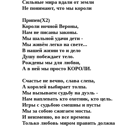
Сильные мира вдали от земли

Не понимают, что мы короли

Припев(Х2)

Короли ночной Вероны,

Нам не писаны законы.

Мы шальной удачи дети -

Мы живём легко на свете...

В нашей жизни то и дело

Душу побеждает тело.

Рождены мы для любви,

А в ней мы просто КОРОЛИ.

Счастье не вечно, слава слепа,

А королей выбирает толпа.

Мы вызываем судьбу на дуэль -

Нам наплевать кто охотник, кто цель.

Игры с судьбою смешны и пусты

Мы за собою сжигаем мосты.

И неизменно, во все времена

Только любовь миром править должна
