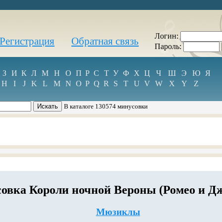
Логин:
Регистрация
Обратная связь
Пароль:
З
И
К
Л
М
Н
О
П
Р
С
Т
У
Ф
Х
Ц
Ч
Ш
Э
Ю
Я
H
I
J
K
L
M
N
O
P
Q
R
S
T
U
V
W
X
Y
Z
В каталоге 130574 минусовки
овка Короли ночной Вероны (Ромео и Дж
Мюзиклы