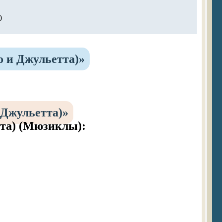
0
 и Джульетта)»
 Джульетта)»
та)
(Мюзиклы):