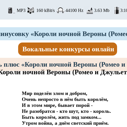
MP3
160 kBit/s
44100 Hz
3.63 Mb
3:1
инусовку «Короли ночной Вероны (Ромео
Вокальные конкурсы онлайн
 плюс «Короли ночной Вероны (Ромео и
Короли ночной Вероны (Ромео и Джульет
Мир поделён злом и добром,

Очень непросто в нём быть королём,

И в этом мире, бывает порой -

Не разобратся - кто шут, кто - король.

Быть королём, жить под замком...

Утром война, а днём светский приём.
