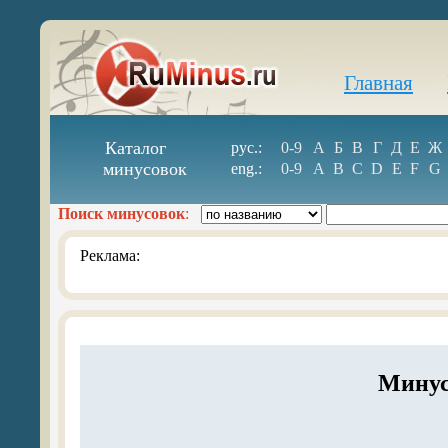
Главная
Каталог
рус.:
0-9
А
Б
В
Г
Д
Е
Ж
минусовок
eng.:
0-9
A
B
C
D
E
F
G
Поиск минусовок
:
Реклама:
Минус