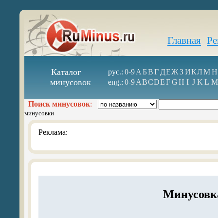
Главная
Ре
Каталог
рус.:
0-9
А
Б
В
Г
Д
Е
Ж
З
И
К
Л
М
Н
минусовок
eng.:
0-9
A
B
C
D
E
F
G
H
I
J
K
L
M
Поиск минусовок
:
минусовки
Реклама:
Минусовк