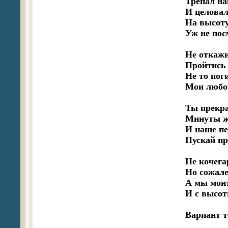
Трепал на
И целовали
На высоту
Уж не пос
Не откажи
Пройтись с
Не то поги
Мои любов
Ты прекра
Минуты жиз
И наше пе
Пускай про
Не кочега
Но сожален
А мы монт
И с высот
Вариант те