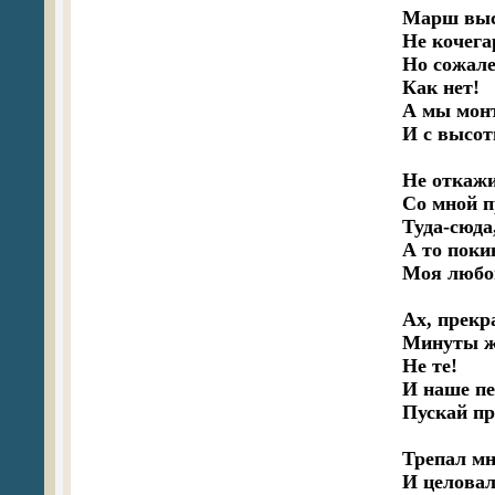
Марш выс
Не кочега
Но сожален
Как нет! 

А мы монт
И с высот
Не откажи
Со мной п
Туда-сюда,
А то покин
Моя любов
Ах, прекра
Минуты жи
Не те! 

И наше пе
Пускай про
Трепал мн
И целовал