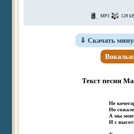
MP3
128 kB
⇓
Скачать мину
Вокальн
Текст песни М
Не кочега
Но сожален
А мы монт
И с высот