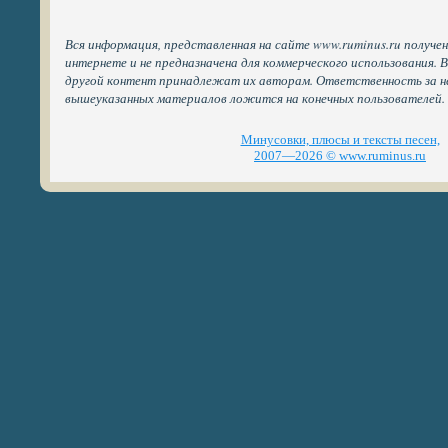
Вся информация, представленная на сайте www.ruminus.ru получе
интернете и не предназначена для коммерческого использования. 
другой контент принадлежат их авторам. Ответственность за н
вышеуказанных материалов ложится на конечных пользователей.
Минусовки, плюсы и тексты песен,
2007—2026 © www.ruminus.ru