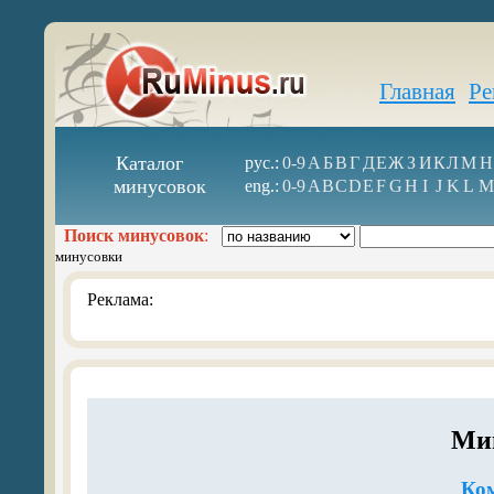
Главная
Ре
Каталог
рус.:
0-9
А
Б
В
Г
Д
Е
Ж
З
И
К
Л
М
Н
минусовок
eng.:
0-9
A
B
C
D
E
F
G
H
I
J
K
L
M
Поиск минусовок
:
минусовки
Реклама:
Ми
Ко