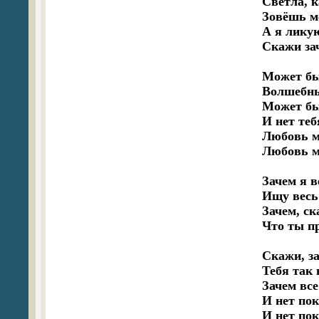
Светла, к
Зовёшь ме
А я ликую
Скажи зач
Может быт
Волшебный
Может бы
И нет теб
Любовь мо
Любовь мо
Зачем я в
Ищу весь 
Зачем, ск
Что ты пр
Скажи, за
Тебя так 
Зачем все
И нет пок
И нет пок