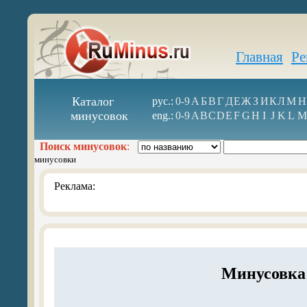
Главная
Ре
Каталог
рус.:
0-9
А
Б
В
Г
Д
Е
Ж
З
И
К
Л
М
Н
минусовок
eng.:
0-9
A
B
C
D
E
F
G
H
I
J
K
L
M
Поиск минусовок
:
минусовки
Реклама:
Минусовка