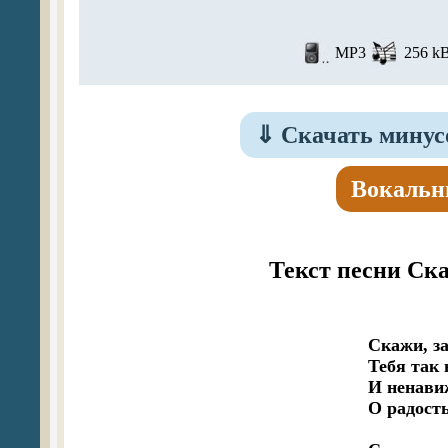
MP3
256 kB
⇓
Скачать минус
Вокальн
Текст песни Ск
Скажи, за
Тебя так 
И ненавиж
О радость