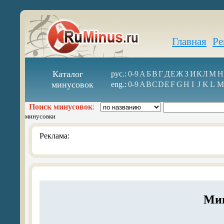
Главная
Ре
Каталог
рус.:
0-9
А
Б
В
Г
Д
Е
Ж
З
И
К
Л
М
Н
минусовок
eng.:
0-9
A
B
C
D
E
F
G
H
I
J
K
L
M
Поиск минусовок
:
минусовки
Реклама:
Мин