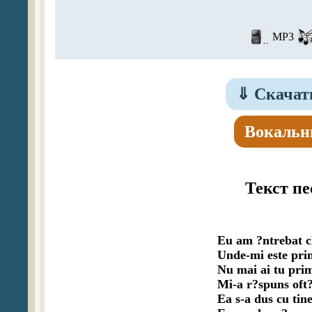
MP3
⇓
Скачать
Вокальн
Текст п
Eu am ?ntrebat chitara
Unde-mi este pri
Nu mai ai tu prim
Mi-a r?spuns oft?
Ea s-a dus cu tine