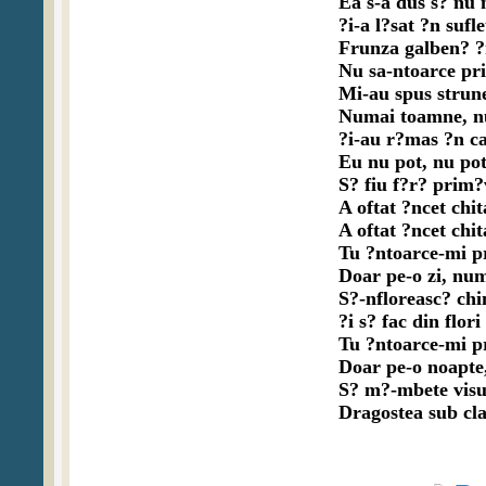
Ea s-a dus s? nu m
?i-a l?sat ?n sufl
Frunza galben? ?
Nu sa-ntoarce pr
Mi-au spus strunel
Numai toamne, nu
?i-au r?mas ?n ca
Eu nu pot, nu pot,
S? fiu f?r? prim?
A oftat ?ncet chita
A oftat ?ncet chita
Tu ?ntoarce-mi p
Doar pe-o zi, num
S?-nfloreasc? chi
?i s? fac din flori
Tu ?ntoarce-mi p
Doar pe-o noapte,
S? m?-mbete visul