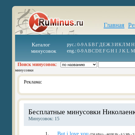
Главная
Ре
Каталог
рус.:
0-9
А
Б
В
Г
Д
Е
Ж
З
И
К
Л
М
Н
минусовок
eng.:
0-9
A
B
C
D
E
F
G
H
I
J
K
L
M
Поиск минусовок
:
минусовки
Реклама:
Бесплатные минусовки Николаен
Минусовок: 15
But i love you
1.
(256 kBit/s - 44100 Hz - 6.5 Mb - 3