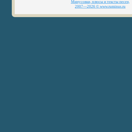
Минусовки, плюсы и тексты песен,
2007—2026 © www.ruminus.ru