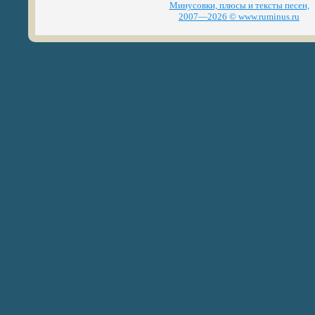
Минусовки, плюсы и тексты песен,
2007—2026 © www.ruminus.ru