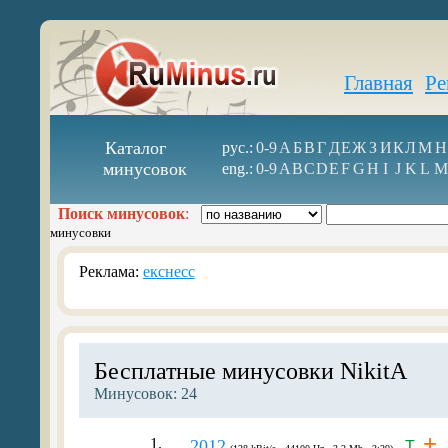
Главная
Ре
Каталог
рус.:
0-9
А
Б
В
Г
Д
Е
Ж
З
И
К
Л
М
Н
минусовок
eng.:
0-9
A
B
C
D
E
F
G
H
I
J
K
L
M
Поиск минусовок
:
минусовки
Реклама:
екснесс
Бесплатные минусовки NikitA
Минусовок: 24
+
1.
2012
T