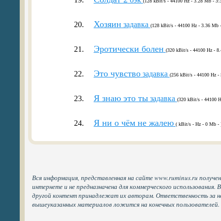
(128 kBit/s - 44100 Hz - 3.28 Mb - 3:
Хозяин
20.
задавка
(128 kBit/s - 44100 Hz - 3.36 Mb -
Эротически болен
21.
(320 kBit/s - 44100 Hz - 8
Это чувство
22.
задавка
(256 kBit/s - 44100 Hz -
Я знаю это ты
23.
задавка
(320 kBit/s - 44100 H
Я ни о чём не жалею
24.
( kBit/s - Hz - 0 Mb - 
Вся информация, представленная на сайте www.ruminus.ru получе
интернете и не предназначена для коммерческого использования. 
другой контент принадлежат их авторам. Ответственность за н
вышеуказанных материалов ложится на конечных пользователей.