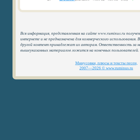
Вся информация, представленная на сайте www.ruminus.ru получе
интернете и не предназначена для коммерческого использования. 
другой контент принадлежат их авторам. Ответственность за н
вышеуказанных материалов ложится на конечных пользователей.
Минусовки, плюсы и тексты песен,
2007—2026 © www.ruminus.ru