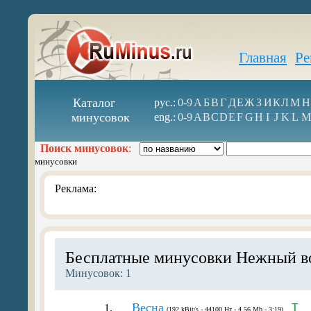
Главная
Ре
Каталог
рус.:
0-9
А
Б
В
Г
Д
Е
Ж
З
И
К
Л
М
Н
минусовок
eng.:
0-9
A
B
C
D
E
F
G
H
I
J
K
L
M
Поиск минусовок
:
минусовки
Реклама:
Бесплатные минусовки Нежный в
Минусовок: 1
Весна
1.
T
(192 kBit/s - 44100 Hz - 4.56 Mb - 3:19)