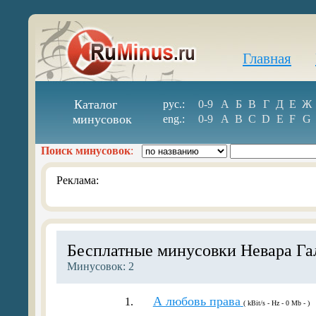
Главная
Каталог
рус.:
0-9
А
Б
В
Г
Д
Е
Ж
минусовок
eng.:
0-9
A
B
C
D
E
F
G
Поиск минусовок
:
Реклама:
Бесплатные минусовки Невара Га
Минусовок: 2
А любовь права
1.
( kBit/s - Hz - 0 Mb - )