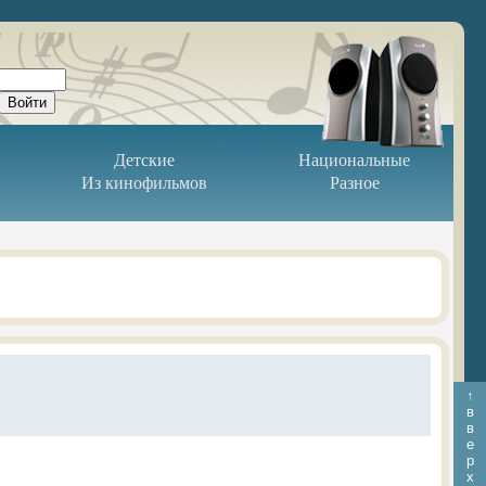
Детские
Национальные
Из кинофильмов
Разное
↑
в
в
е
р
х