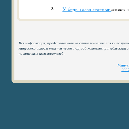
2.
У беды глаза зеленые
(320 kBit/s - 
Вся информация, представленная на сайте www.ruminus.ru получен
минусовки, плюсы тексты песен и другой контент принадлежат 
на конечных пользователей.
Минусо
2007