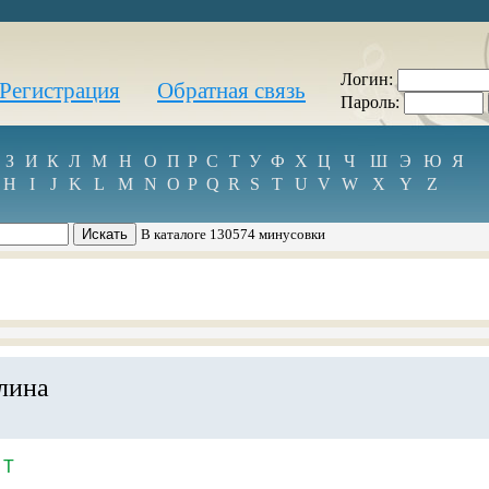
Логин:
Регистрация
Обратная связь
Пароль:
З
И
К
Л
М
Н
О
П
Р
С
Т
У
Ф
Х
Ц
Ч
Ш
Э
Ю
Я
H
I
J
K
L
M
N
O
P
Q
R
S
T
U
V
W
X
Y
Z
В каталоге 130574 минусовки
лина
T