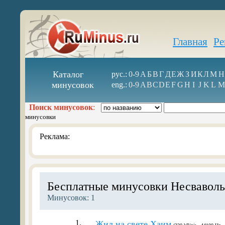
Главная
Ре
Каталог
рус.:
0-9
А
Б
В
Г
Д
Е
Ж
З
И
К
Л
М
Н
минусовок
eng.:
0-9
A
B
C
D
E
F
G
H
I
J
K
L
M
Поиск минусовок
:
минусовки
Реклама:
Бесплатные минусовки Несваволь
Минусовок: 1
1.
Жил на свете Хаим