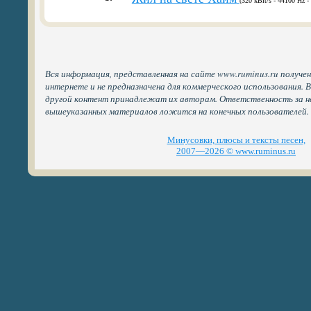
(320 kBit/s - 44100 Hz -
Вся информация, представленная на сайте www.ruminus.ru получе
интернете и не предназначена для коммерческого использования. 
другой контент принадлежат их авторам. Ответственность за н
вышеуказанных материалов ложится на конечных пользователей.
Минусовки, плюсы и тексты песен,
2007—2026 © www.ruminus.ru