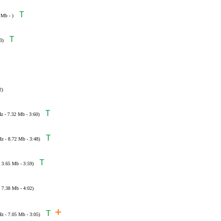
T
 Mb - )
T
3)
2)
T
z - 7.32 Mb - 3:60)
T
Hz - 8.72 Mb - 3:48)
T
- 3.65 Mb - 3:59)
- 7.38 Mb - 4:02)
+
T
Hz - 7.05 Mb - 3:05)