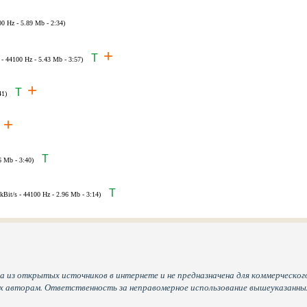
00 Hz - 5.89 Mb - 2:34)
+
T
 - 44100 Hz - 5.43 Mb - 3:57)
+
T
41)
+
T
6 Mb - 3:40)
T
kBit/s - 44100 Hz - 2.96 Mb - 3:14)
а из открытых источников в интернете и не предназначена для коммерческого
их авторам. Ответственность за неправомерное использование вышеуказанн