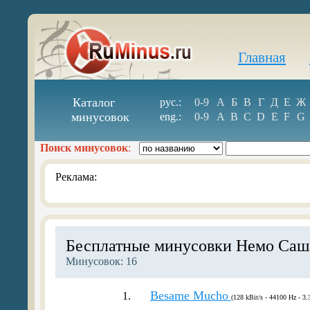
Главная
Каталог
рус.:
0-9
А
Б
В
Г
Д
Е
Ж
минусовок
eng.:
0-9
A
B
C
D
E
F
G
Поиск минусовок
:
Реклама:
Бесплатные минусовки Немо Саш
Минусовок: 16
Besame Mucho
1.
(128 kBit/s - 44100 Hz - 3.