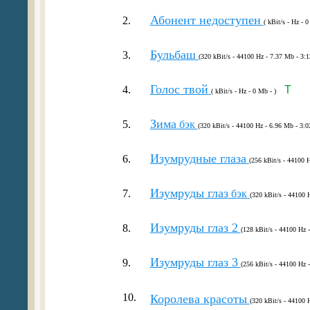
Абонент недоступен
2.
( kBit/s - Hz - 0
Бульбаш
3.
(320 kBit/s - 44100 Hz - 7.37 Mb - 3:1
Голос твой
4.
T
( kBit/s - Hz - 0 Mb - )
Зима
5.
бэк
(320 kBit/s - 44100 Hz - 6.96 Mb - 3:0
Изумрудные глаза
6.
(256 kBit/s - 44100 H
Изумруды глаз
7.
бэк
(320 kBit/s - 44100 
Изумруды глаз 2
8.
(128 kBit/s - 44100 Hz 
Изумруды глаз 3
9.
(256 kBit/s - 44100 Hz 
10.
Королева красоты
(320 kBit/s - 44100 