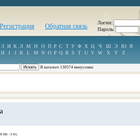
Логин:
Регистрация
Обратная связь
Пароль:
З
И
К
Л
М
Н
О
П
Р
С
Т
У
Ф
Х
Ц
Ч
Ш
Э
Ю
Я
H
I
J
K
L
M
N
O
P
Q
R
S
T
U
V
W
X
Y
Z
В каталоге 130574 минусовки
а
39 Mb - 3:41)