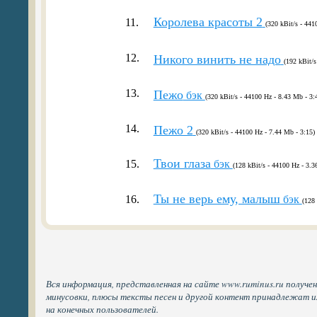
Королева красоты 2
11.
(320 kBit/s - 441
12.
Никого винить не надо
(192 kBit/s
13.
Пежо
бэк
(320 kBit/s - 44100 Hz - 8.43 Mb - 3:
14.
Пежо 2
(320 kBit/s - 44100 Hz - 7.44 Mb - 3:15)
Твои глаза
15.
бэк
(128 kBit/s - 44100 Hz - 3.3
Ты не верь ему, малыш
16.
бэк
(128 
Вся информация, представленная на сайте www.ruminus.ru получен
минусовки, плюсы тексты песен и другой контент принадлежат 
на конечных пользователей.