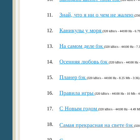
Знай, что я ни о чем не жалею
11.
(256
Каникулы у моря
12.
(320 kBit/s - 44100 Hz - 6.7
На самом деле
13.
бэк
(320 kBit/s - 44100 Hz - 7.
Осенняя любовь
14.
бэк
(320 kBit/s - 44100 Hz 
Планер
15.
бэк
(320 kBit/s - 44100 Hz - 8.25 Mb - 3:36)
Правила игры
16.
(320 kBit/s - 44100 Hz - 10 Mb - 4
С Новым годом
17.
(320 kBit/s - 44100 Hz - 4.49 M
18.
Самая прекрасная на свете
бэк
(320
19.