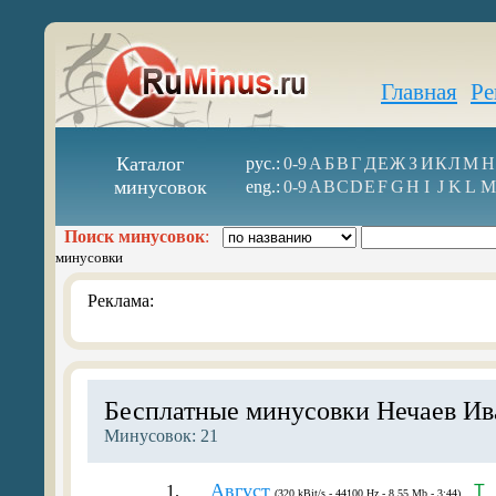
Главная
Ре
Каталог
рус.:
0-9
А
Б
В
Г
Д
Е
Ж
З
И
К
Л
М
Н
минусовок
eng.:
0-9
A
B
C
D
E
F
G
H
I
J
K
L
M
Поиск минусовок
:
минусовки
Реклама:
Бесплатные минусовки Нечаев Ив
Минусовок: 21
Август
1.
T
(320 kBit/s - 44100 Hz - 8.55 Mb - 3:44)