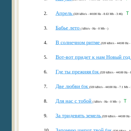
Апрель
2.
T
(320 kBit/s - 44100 Hz - 8.63 Mb - 3:46)
Бабье лето
3.
( kBit/s - Hz - 0 Mb - )
В солнечном ритме
4.
(320 kBit/s - 44100 Hz -
Вот-вот придет к нам Новый год
5.
Где ты прежняя
6.
бэк
(320 kBit/s - 44100 Hz - 
Две любви
7.
бэк
(320 kBit/s - 44100 Hz - 7.1 Mb - 
Для нас с тобой
8.
T
( kBit/s - Hz - 0 Mb - )
За тридевять земель
9.
(320 kBit/s - 44100 Hz 
Запомню шепот твой
10.
бэк
(320 kBit/s - 