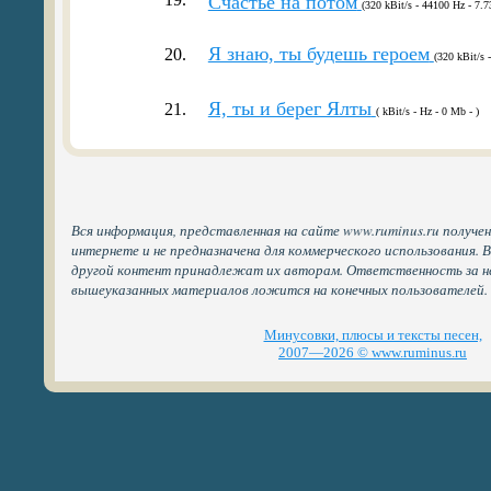
Счастье на потом
(320 kBit/s - 44100 Hz - 7.7
Я знаю, ты будешь героем
20.
(320 kBit/s 
Я, ты и берег Ялты
21.
( kBit/s - Hz - 0 Mb - )
Вся информация, представленная на сайте www.ruminus.ru получе
интернете и не предназначена для коммерческого использования. 
другой контент принадлежат их авторам. Ответственность за н
вышеуказанных материалов ложится на конечных пользователей.
Минусовки, плюсы и тексты песен,
2007—2026 © www.ruminus.ru