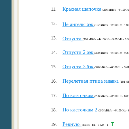
Красная шапочка
11.
(256 kBit/s - 44100 H
12.
Не ангелы
бэк
(192 kBit/s - 44100 Hz - 4.9
13.
Отпусти
(320 kBit/s - 44100 Hz - 9.05 Mb - 3:5
Отпусти 2
14.
бэк
(320 kBit/s - 44100 Hz - 9.3
Отпусти 3
15.
бэк
(320 kBit/s - 44100 Hz - 9.6
Перелетная птица
16.
задавка
(192 kB
По клеточкам
17.
(256 kBit/s - 44100 Hz - 6.8
По клеточкам 2
18.
(243 kBit/s - 44100 Hz - 
Ревную
19.
T
( kBit/s - Hz - 0 Mb - )