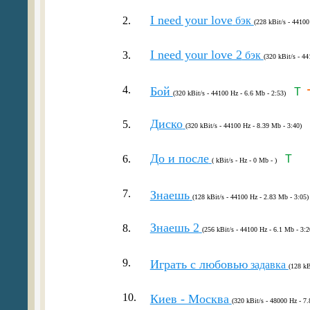
I need your love
2.
бэк
(228 kBit/s - 44100
I need your love 2
3.
бэк
(320 kBit/s - 44
4.
Бой
T
(320 kBit/s - 44100 Hz - 6.6 Mb - 2:53)
Диско
5.
(320 kBit/s - 44100 Hz - 8.39 Mb - 3:40)
До и после
6.
T
( kBit/s - Hz - 0 Mb - )
7.
Знаешь
(128 kBit/s - 44100 Hz - 2.83 Mb - 3:05)
Знаешь 2
8.
(256 kBit/s - 44100 Hz - 6.1 Mb - 3:2
9.
Играть с любовью
задавка
(128 kB
10.
Киев - Москва
(320 kBit/s - 48000 Hz - 7