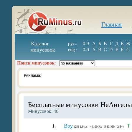
Главная
Каталог
рус.:
0-9
А
Б
В
Г
Д
Е
Ж
минусовок
eng.:
0-9
A
B
C
D
E
F
G
Поиск минусовок
:
Реклама:
Бесплатные минусовки НеАнгелы
Минусовок: 40
Boy
1.
T
(256 kBit/s - 44100 Hz - 5.33 Mb - 2:54)