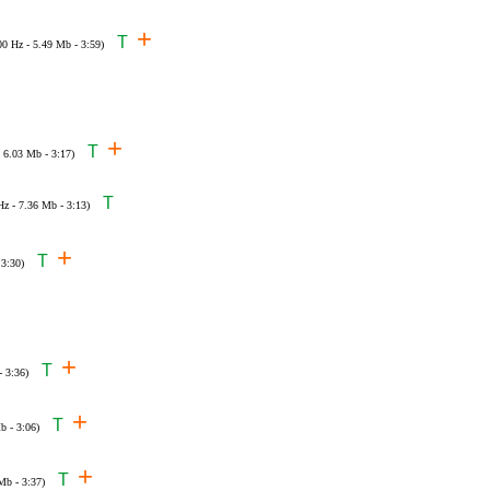
+
T
00 Hz - 5.49 Mb - 3:59)
+
T
- 6.03 Mb - 3:17)
T
Hz - 7.36 Mb - 3:13)
+
T
 3:30)
+
T
- 3:36)
+
T
b - 3:06)
+
T
Mb - 3:37)