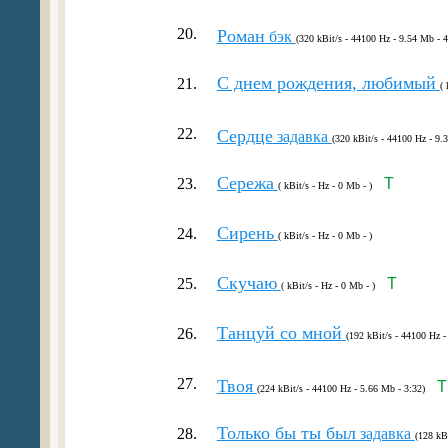
20.
Роман
бэк
(320 kBit/s - 44100 Hz - 9.54 Mb - 4
С днем рождения, любимый
21.
( 
22.
Сердце
задавка
(320 kBit/s - 44100 Hz - 9.
Сережа
23.
T
( kBit/s - Hz - 0 Mb - )
Сирень
24.
( kBit/s - Hz - 0 Mb - )
Скучаю
25.
T
( kBit/s - Hz - 0 Mb - )
Танцуй со мной
26.
(192 kBit/s - 44100 Hz -
27.
Твоя
T
(224 kBit/s - 44100 Hz - 5.66 Mb - 3:32)
Только бы ты был
28.
задавка
(128 kB