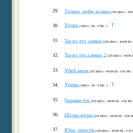
29.
Только люби
задавка
(192 kBit/s - 441
Точки
30.
T
( kBit/s - Hz - 0 Mb - )
31.
Ты из тех самых
(256 kBit/s - 44100 Hz 
Ты из тех самых 2
32.
(320 kBit/s - 44100 
33.
Убей меня
(192 kBit/s - 44100 Hz - 4.81 Mb -
Удары
34.
T
( kBit/s - Hz - 0 Mb - )
35.
Чарами
бэк
(192 kBit/s - 44100 Hz - 4.96 Mb 
36.
Шуры-муры
(224 kBit/s - 44100 Hz - 4.98 M
37.
Юра, прости
(128 kBit/s - 44100 Hz - 3.32 