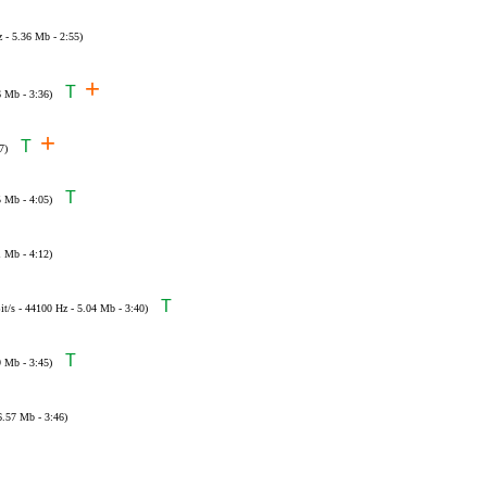
z - 5.36 Mb - 2:55)
+
T
6 Mb - 3:36)
+
T
7)
T
5 Mb - 4:05)
1 Mb - 4:12)
T
it/s - 44100 Hz - 5.04 Mb - 3:40)
T
9 Mb - 3:45)
6.57 Mb - 3:46)