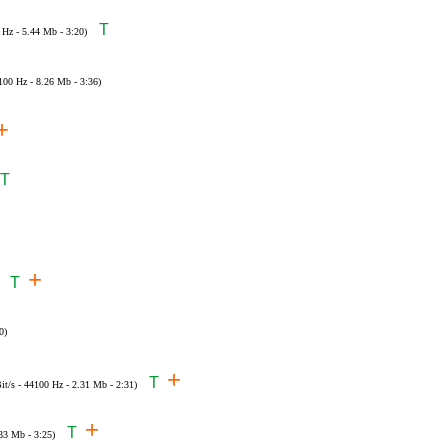
T
 Hz - 5.44 Mb - 3:20)
100 Hz - 8.26 Mb - 3:36)
+
T
+
T
0)
+
T
it/s - 44100 Hz - 2.31 Mb - 2:31)
+
T
.83 Mb - 3:25)