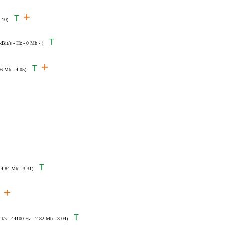
+
T
:10)
T
kBit/s - Hz - 0 Mb - )
+
T
36 Mb - 4:05)
T
 4.84 Mb - 3:31)
+
T
it/s - 44100 Hz - 2.82 Mb - 3:04)