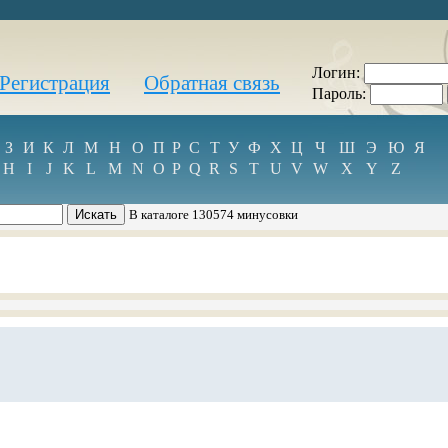
Логин:
Регистрация
Обратная связь
Пароль:
З
И
К
Л
М
Н
О
П
Р
С
Т
У
Ф
Х
Ц
Ч
Ш
Э
Ю
Я
H
I
J
K
L
M
N
O
P
Q
R
S
T
U
V
W
X
Y
Z
В каталоге 130574 минусовки