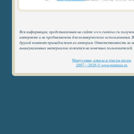
Вся информация, представленная на сайте www.ruminus.ru получе
интернете и не предназначена для коммерческого использования. 
другой контент принадлежат их авторам. Ответственность за н
вышеуказанных материалов ложится на конечных пользователей.
Минусовки, плюсы и тексты песен,
2007—2026 © www.ruminus.ru