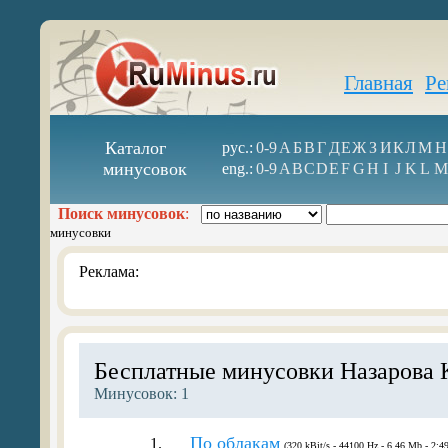
Главная
Ре
Каталог
рус.:
0-9
А
Б
В
Г
Д
Е
Ж
З
И
К
Л
М
Н
минусовок
eng.:
0-9
A
B
C
D
E
F
G
H
I
J
K
L
M
Поиск минусовок
:
минусовки
Реклама:
Бесплатные минусовки Назарова 
Минусовок: 1
По облакам
1.
(320 kBit/s - 44100 Hz - 6.46 Mb - 2:49