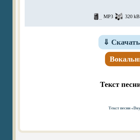
MP3
320 kBi
⇓
Скачать
Вокальн
Текст песн
Текст песни «Day