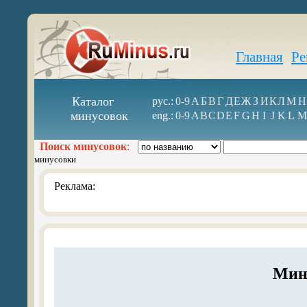
Главная
Ре
Каталог
рус.:
0-9
А
Б
В
Г
Д
Е
Ж
З
И
К
Л
М
Н
минусовок
eng.:
0-9
A
B
C
D
E
F
G
H
I
J
K
L
M
Поиск минусовок
:
минусовки
Реклама:
Мин