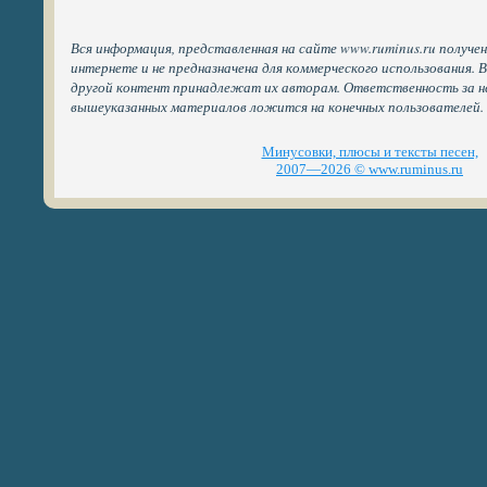
Вся информация, представленная на сайте www.ruminus.ru получе
интернете и не предназначена для коммерческого использования. 
другой контент принадлежат их авторам. Ответственность за н
вышеуказанных материалов ложится на конечных пользователей.
Минусовки, плюсы и тексты песен,
2007—2026 © www.ruminus.ru