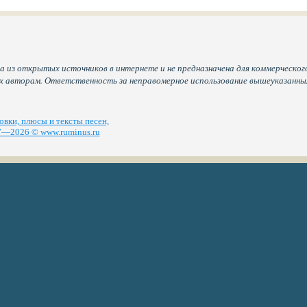
а из открытых источников в интернете и не предназначена для коммерческого
их авторам. Ответственность за неправомерное использование вышеуказанн
вки, плюсы и тексты песен,
—2026 © www.ruminus.ru