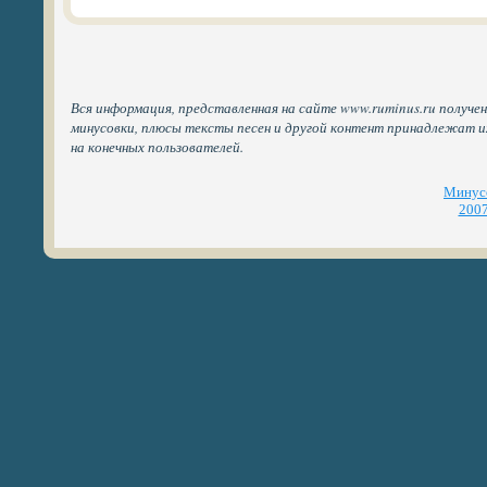
Вся информация, представленная на сайте www.ruminus.ru получен
минусовки, плюсы тексты песен и другой контент принадлежат 
на конечных пользователей.
Минусо
2007