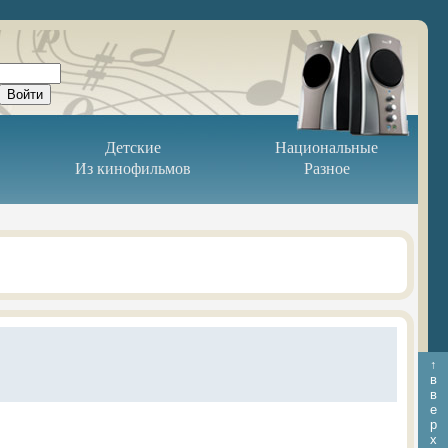
Детские
Национальные
Из кинофильмов
Разное
↑
в
в
е
р
х