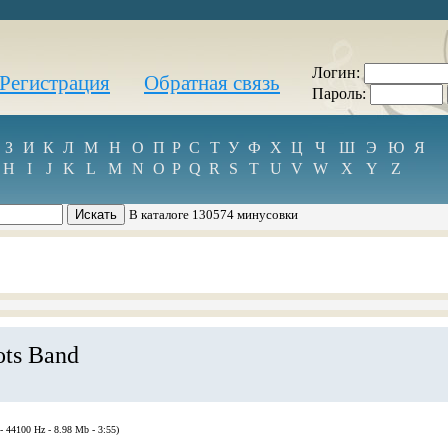
Логин:
Регистрация
Обратная связь
Пароль:
З
И
К
Л
М
Н
О
П
Р
С
Т
У
Ф
Х
Ц
Ч
Ш
Э
Ю
Я
H
I
J
K
L
M
N
O
P
Q
R
S
T
U
V
W
X
Y
Z
В каталоге 130574 минусовки
ts Band
 - 44100 Hz - 8.98 Mb - 3:55)