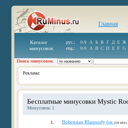
Главная
Каталог
рус.:
0-9
А
Б
В
Г
Д
Е
Ж
минусовок
eng.:
0-9
A
B
C
D
E
F
G
Поиск минусовок
:
Реклама:
Бесплатные минусовки Mystic Roo
Минусовок: 1
Bohemian Rhapsody
1.
бэк
(320 kBit/s