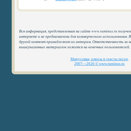
Вся информация, представленная на сайте www.ruminus.ru получе
интернете и не предназначена для коммерческого использования. 
другой контент принадлежат их авторам. Ответственность за н
вышеуказанных материалов ложится на конечных пользователей.
Минусовки, плюсы и тексты песен,
2007—2026 © www.ruminus.ru