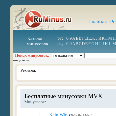
Главная
Ре
Каталог
рус.:
0-9
А
Б
В
Г
Д
Е
Ж
З
И
К
Л
М
Н
минусовок
eng.:
0-9
A
B
C
D
E
F
G
H
I
J
K
L
M
Поиск минусовок
:
минусовки
Реклама:
Бесплатные минусовки MVX
Минусовок: 1
Kein Wir
1.
( kBit/s - Hz - 0 Mb - )