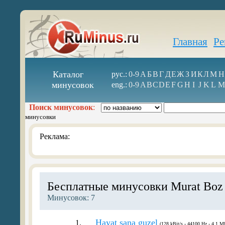
Главная
Ре
Каталог
рус.:
0-9
А
Б
В
Г
Д
Е
Ж
З
И
К
Л
М
Н
минусовок
eng.:
0-9
A
B
C
D
E
F
G
H
I
J
K
L
M
Поиск минусовок
:
минусовки
Реклама:
Бесплатные минусовки Murat Boz
Минусовок: 7
Hayat sana guzel
1.
(128 kBit/s - 44100 Hz - 4.1 Mb