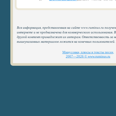
Вся информация, представленная на сайте www.ruminus.ru получе
интернете и не предназначена для коммерческого использования. 
другой контент принадлежат их авторам. Ответственность за н
вышеуказанных материалов ложится на конечных пользователей.
Минусовки, плюсы и тексты песен,
2007—2026 © www.ruminus.ru