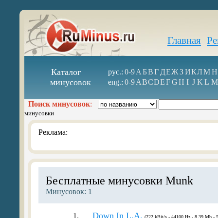
Главная
Ре
Каталог
рус.:
0-9
А
Б
В
Г
Д
Е
Ж
З
И
К
Л
М
Н
минусовок
eng.:
0-9
A
B
C
D
E
F
G
H
I
J
K
L
M
Поиск минусовок
:
минусовки
Реклама:
Бесплатные минусовки Munk
Минусовок: 1
Down In L.A.
1.
(222 kBit/s - 44100 Hz - 8.39 Mb - 5