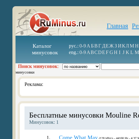
Главная
Ре
Каталог
рус.:
0-9
А
Б
В
Г
Д
Е
Ж
З
И
К
Л
М
Н
минусовок
eng.:
0-9
A
B
C
D
E
F
G
H
I
J
K
L
M
Поиск минусовок
:
минусовки
Реклама:
Бесплатные минусовки Mouline R
Минусовок: 1
Come What May
1.
(128 kBit/s - 44100 Hz - 4.37 